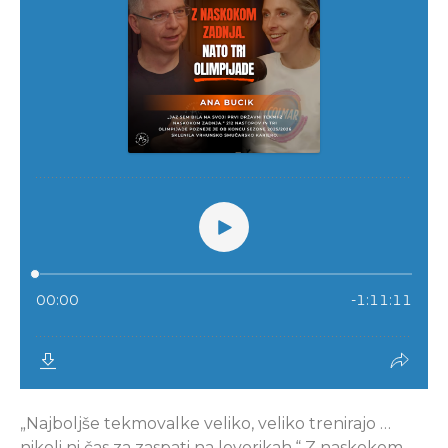
„Najboljše tekmovalke veliko, veliko trenirajo …
nikoli ni čas za zaspati na lovorikah.“ Z naskokom