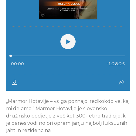
„Marmor Hotavlje – vsi ga poznajo, redkokdo ve, kaj
mi delamo.“ Marmor Hotavlje je slovensko
družinsko podjetje z več kot 300-letno tradicijo, ki
je danes vodilno pri opremljanju najbolj luksuznih
jaht in rezidenc na...