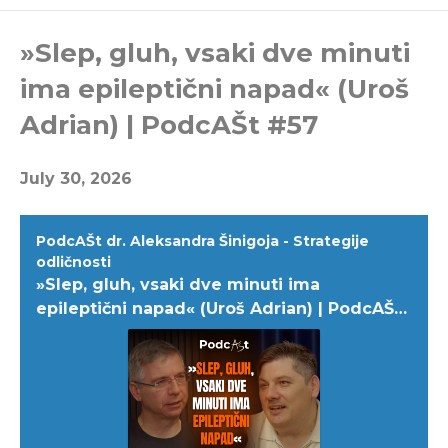
Episodes
»Slep, gluh, vsaki dve minuti
ima epileptični napad« (Uroš
Adrian) | PodcAŠt #57
July 30, 2026