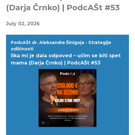
(Darja Črnko) | PodcAŠt #53
July 02, 2026