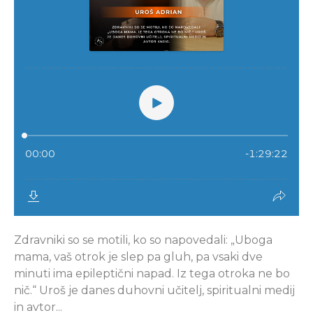
Zdravniki so se motili, ko so napovedali: „Uboga
mama, vaš otrok je slep pa gluh, pa vsaki dve
minuti ima epileptični napad. Iz tega otroka ne bo
nič.“ Uroš je danes duhovni učitelj, spiritualni medij
in avtor...