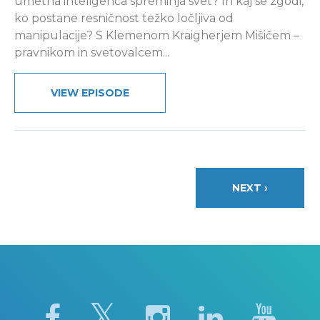
umetna inteligenca spreminja svet? In kaj se zgodi,
ko postane resničnost težko ločljiva od
manipulacije? S Klemenom Kraigherjem Mišičem –
pravnikom in svetovalcem...
VIEW EPISODE
NEXT ›