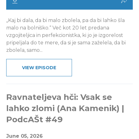
„Kaj bi dala, da bi malo zbolela, pa da bi lahko šla
malo na bolniško.“ Več kot 20 let predana
vzgojiteljica in perfekcionistka, ki jo je izgorelost
pripeljala do te mere, da si je sama zaželela, da bi
zbolela, samo...
VIEW EPISODE
Ravnateljeva hči: Vsak se
lahko zlomi (Ana Kamenik) |
PodcAŠt #49
June 05, 2026