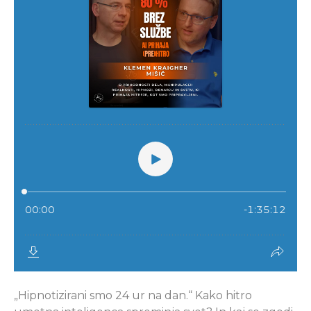
„Hipnotizirani smo 24 ur na dan.“ Kako hitro