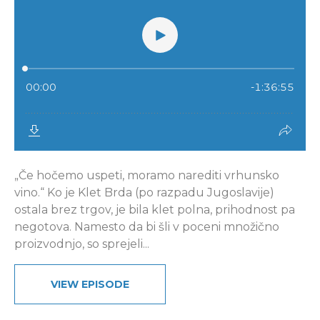
„Če hočemo uspeti, moramo narediti vrhunsko
vino.“ Ko je Klet Brda (po razpadu Jugoslavije)
ostala brez trgov, je bila klet polna, prihodnost pa
negotova. Namesto da bi šli v poceni množično
proizvodnjo, so sprejeli...
VIEW EPISODE