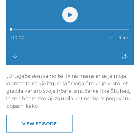
„Drugače sem samo še Ilkina mama in se je moja
identiteta nekje izgubila.“ Darja Črnko je vrsto let
gradila kariero svoje hčere, smučarke Ilke Štuhec,
in se ob tem skoraj izgubila kot oseba. V pogovoru
pojasni, kako...
VIEW EPISODE