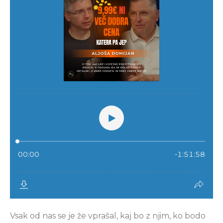
Vsak od nas se je že vprašal, kaj bo z njim, ko bodo