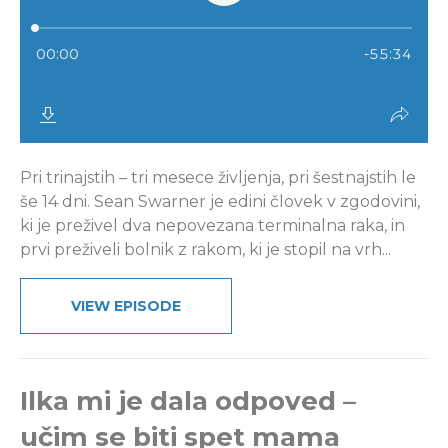
Pri trinajstih – tri mesece življenja, pri šestnajstih le
še 14 dni. Sean Swarner je edini človek v zgodovini,
ki je preživel dva nepovezana terminalna raka, in
prvi preživeli bolnik z rakom, ki je stopil na vrh...
VIEW EPISODE
Ilka mi je dala odpoved –
učim se biti spet mama