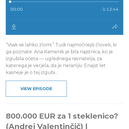
“Vsak se lahko zlomi.” Tudi najmočnejši človek, ki
ga poznate. Ana Kamenik je bila najstnica, ko je
izgubila očeta — uglednega ravnatelja, za
katerega je verjela, da je neranljiv. Enajst let
kasneje je o tej izgubi...
VIEW EPISODE
800.000 EUR za 1 steklenico?
(Andrej Valentinčič) |